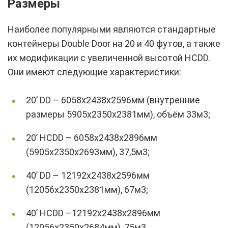
Размеры
Наиболее популярными являются стандартные
контейнеры Double Door на 20 и 40 футов, а также
их модификации с увеличенной высотой HCDD.
Они имеют следующие характеристики:
20’ DD – 6058х2438х2596мм (внутренние
размеры 5905х2350х2381мм), объём 33м3;
20’ HCDD – 6058х2438х2896мм
(5905х2350х2693мм), 37,5м3;
40’ DD – 12192х2438х2596мм
(12056х2350х2381мм), 67м3;
40’ HCDD –12192х2438х2896мм
(12056х2350х2684мм), 75м3.