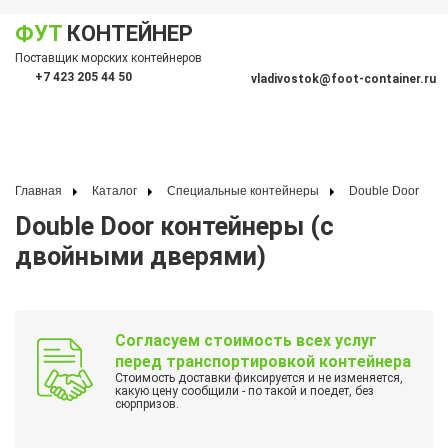
ФУТ
КОНТЕЙНЕР
Показать меню
Поставщик морских контейнеров
По
+7 423 205 44 50
vladivostok@foot-container.ru
Главная
Каталог
Специальные контейнеры
Double Door
Double Door контейнеры (с
двойными дверями)
Согласуем стоимость всех услуг
перед транспортировкой контейнера
Стоимость доставки фиксируется и не изменяется,
какую цену сообщили - по такой и поедет, без
сюрпризов.